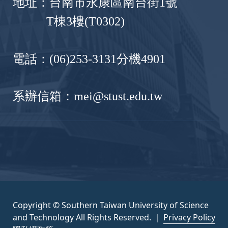
地址：台南市永康區南台街1號
T棟3樓(T0302)
電話：(06)253-3131分機4901
系辦信箱：mei@stust.edu.tw
Copyright © Southern Taiwan University of Science
and Technology All Rights Reserved. ｜
Privacy Policy