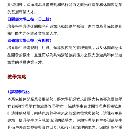
實習訓練，進而成為具備規劃和執行能力之觀光旅遊業和休閒遊憩業
的基層專業人才。
日間部大學二技（日二技
）
培養學生具備休閒觀光和遊憩活動規劃的知識，
進而成為具備規劃和
執行能力之休閒產業專業人才。
進修部大學四技（夜四技
）
培養學生具備規劃、組織、領導與控制的管理知識，以及休閒創意產
品開發的概念，並進而成為具備溝通協調能力之觀光旅遊業和休閒遊
憩業的基層專業人才。
教學策略
1.課程學程化
本系依據休閒產業發展趨勢，將大學部課程規劃兩大特色專業選修學
程
(
遊憩管理學程
和
旅遊管理學程
)
，
協助學生在休閒管理專長領域進
行適性的發展，同時也兼顧學生未來就業的需求與趨勢，
讓課程更為
專精，提升學生進入就業市場的競爭力。
遊憩管理學程主要訓練學生
具備戶外遊憩規畫與實作以及活動設計和辦理的能力。因此所學的重