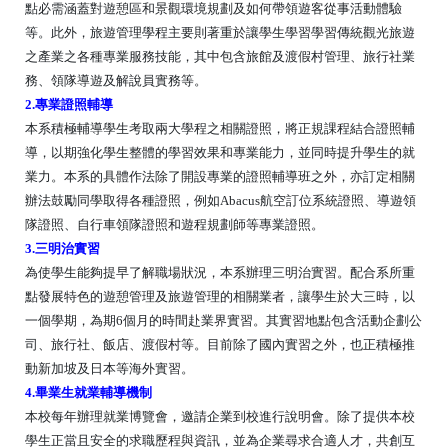
點必需涵蓋對遊憩區和景觀環境規劃及如何帶領遊客從事活動體驗
等。此外，旅遊管理學程主要則著重於讓學生學習學習傳統觀光旅遊
之產業之各種專業服務技能，其中包含旅館及渡假村管理、旅行社業
務、領隊導遊及解說員實務等。
2.專業證照輔導
本系積極輔導學生考取兩大學程之相關證照，將正規課程結合證照輔
導，以期強化學生整體的學習效果和專業能力，並同時提升學生的就
業力。本系的具體作法除了開設專業的證照輔導班之外，亦訂定相關
辦法鼓勵同學取得各種證照，例如
Abacus
航空訂位系統證照、導遊領
隊證照、自行車領隊證照和遊程規劃師等專業證照。
3.三明治實習
為使學生能夠提早了解職場狀況，本系辦理三明治實習。配合系所重
點發展特色的遊憩管理及旅遊管理的相關業者，讓學生於大三時，以
一個學期，為期
6
個月的時間赴業界實習。其實習地點包含活動企劃公
司、旅行社、飯店、渡假村等。目前除了國內實習之外，也正積極推
動
新加坡及日本等
海外實習。
4.畢業生就業輔導機制
本校每年辦理就業博覽會，邀請企業到校進行說明會。除了提供本校
學生正當且安全的求職歷程與資訊，並為企業尋求合適人才，共創互