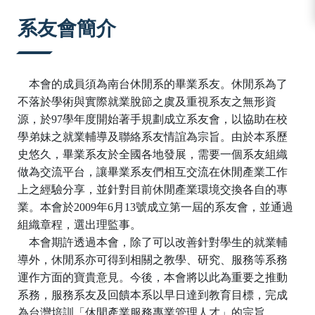
:::
系友會簡介
本會的成員須為南台休閒系的畢業系友。休閒系為了
不落於學術與實際就業脫節之虞及重視系友之無形資
源，於
97
學年度開始著手規劃成立系友會，以協助在校
學弟妹之就業輔導及聯絡系友情誼為宗旨。由於本系歷
史悠久，畢業系友於全國各地發展，需要一個系友組織
做為交流平台，讓畢業系友們相互交流在休閒產業工作
上之經驗分享，並針對目前休閒產業環境交換各自的專
業。本會於
2009
年
6
月
13
號成立第一屆的系友會，並通過
組織章程，選出理監事。
本會期許透過本會，除了可以改善針對學生的就業輔
導外，休閒系亦可得到相關之教學、研究、服務等系務
運作方面的寶貴意見。今後，本會將以此為重要之推動
系務，服務系友及回饋本系以早日達到教育目標，完成
為台灣培訓「休閒產業服務專業管理人才」的宗旨。