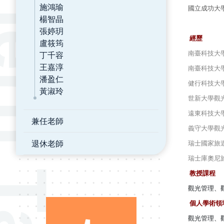
施鴻瑜
國立成功大
楊智晶
張婷玥
經歷
盧筱筠
丁千容
南臺科技大
王嘉淳
南臺科技大
潘盈仁
健行科技大
黃淑玲
世新大學觀
遠東科技大
兼任老師
義守大學觀
退休老師
瑞士國家旅
瑞士庫奧尼
教授課程
觀光管理
、
個人學術領
觀光管理
、