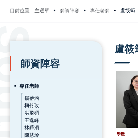
盧筱筠
目前位置：主選單
師資陣容
專任老師
:::
:::
盧筱
師資陣容
專任老師
楊蓓涵
柯伶玫
洪飛碩
王逸峰
林舜涓
陳慧玲
學歷