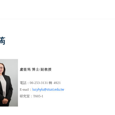
筠
盧筱筠 博士
/副
教授
電話：
06-253-3131
轉
4921
lucyhylu@stust.edu.tw
E-mail
：
研究室：
T605-1