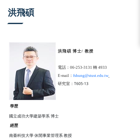
:::
洪飛碩
洪飛碩 博士/
教授
電話：
06-253-3131
轉 4933
E-mail
：
fshung@stust.edu.tw
T605-13
研究室：
學歷
國立成功大學建築學系 博士
經歷
南臺科技大學 休閒事業管理系 教授