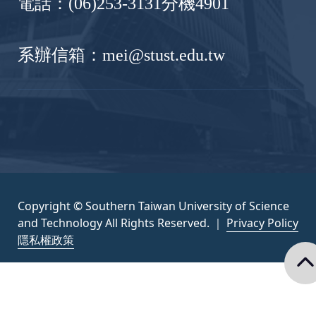
電話：(06)253-3131分機4901
系辦信箱：mei@stust.edu.tw
Copyright © Southern Taiwan University of Science
and Technology All Rights Reserved. ｜
Privacy Policy
隱私權政策