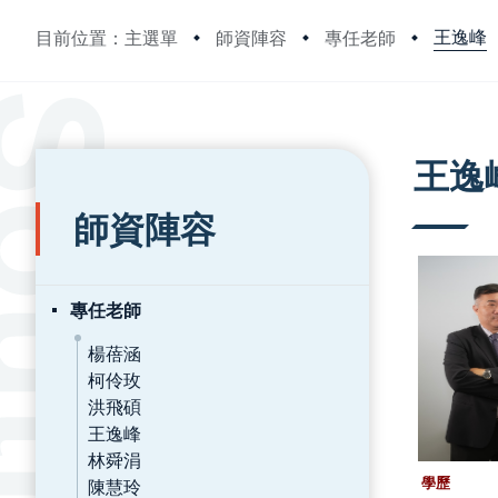
王逸峰
目前位置：主選單
師資陣容
專任老師
:::
:::
王逸
師資陣容
專任老師
楊蓓涵
柯伶玫
洪飛碩
王逸峰
林舜涓
陳慧玲
學歷