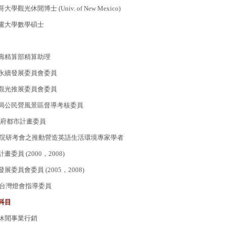
觀光休閒博士 (Univ. of New Mexico)
盧大學數學碩士
壽精算部精算助理
永續發展委員會委員
觀光推展委員會委員
局公民營風景區督導考核委員
政府都市計畫委員
行政院研考會之推動營造英語生活環境專家學者
委員 (2000，2008)
委員會委員 (2005，2008)
部台灣燈會指導委員
科目
休閒事業行銷