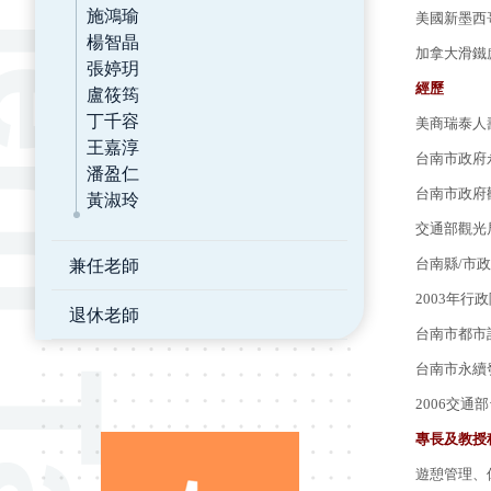
施鴻瑜
美國新墨西哥大學
楊智晶
加拿大滑鐵
張婷玥
經歷
盧筱筠
丁千容
美商瑞泰人
王嘉淳
台南市政府
潘盈仁
台南市政府
黃淑玲
交通部觀光
兼任老師
台南縣/市
2003年
退休老師
台南市都市計畫
台南市永續發展
2006交通
專長及教授
遊憩管理、