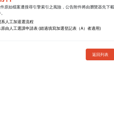
附件原始檔案遭搜尋引擎索引之風險，公告附件將由瀏覽器先下
件。
閒系人工加退選流程
殊原由人工選課申請表 (錯過填寫加選登記表（A）者適用)
返回列表