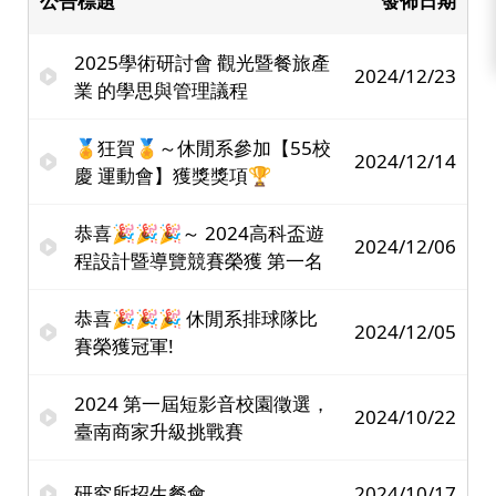
公告標題
發佈日期
2025學術研討會 觀光暨餐旅產
2024/12/23
業 的學思與管理議程
🏅狂賀🏅～休閒系參加【55校
2024/12/14
慶 運動會】獲獎獎項🏆
恭喜🎉🎉🎉～ 2024高科盃遊
2024/12/06
程設計暨導覽競賽榮獲 第一名
恭喜🎉🎉🎉 休閒系排球隊比
2024/12/05
賽榮獲冠軍!
2024 第一屆短影音校園徵選，
2024/10/22
臺南商家升級挑戰賽
研究所招生餐會
2024/10/17