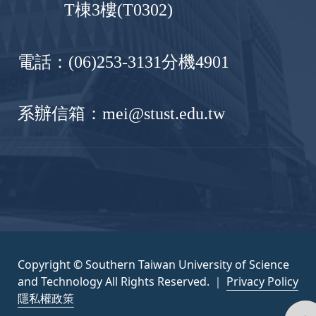
T棟3樓(T0302)
電話：(06)253-3131分機4901
系辦信箱：mei@stust.edu.tw
Copyright © Southern Taiwan University of Science
and Technology All Rights Reserved. ｜
Privacy Policy
隱私權政策