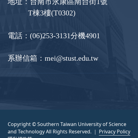
地址：台南市永康區南台街1號
T棟3樓(T0302)
電話：(06)253-3131分機4901
系辦信箱：mei@stust.edu.tw
Copyright © Southern Taiwan University of Science
and Technology All Rights Reserved. ｜
Privacy Policy